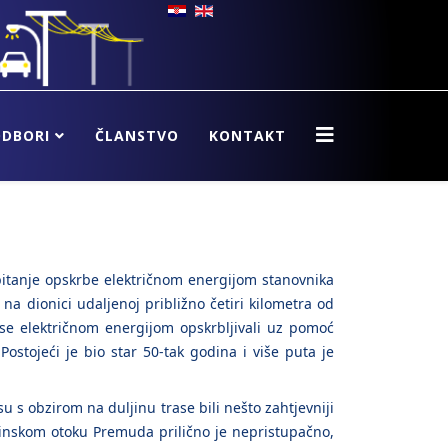
ODBORI
ČLANSTVO
KONTAKT
itanje opskrbe električnom energijom stanovnika
a dionici udaljenoj približno četiri kilometra od
 se električnom energijom opskrbljivali uz pomoć
Postojeći je bio star 50-tak godina i više puta je
 s obzirom na duljinu trase bili nešto zahtjevniji
učinskom otoku Premuda prilično je nepristupačno,