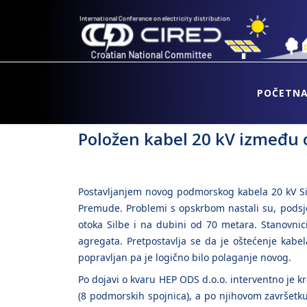
POČETN
Položen kabel 20 kV između 
Postavljanjem novog podmorskog kabela 20 kV Si
Premude. Problemi s opskrbom nastali su, podsjet
otoka Silbe i na dubini od 70 metara. Stanovnic
agregata.​ Pretpostavlja se da je oštećenje kabel
popravljan pa je logično bilo polaganje novog.
Po dojavi o kvaru HEP ODS d.o.o. interventno je k
(8 podmorskih spojnica), a po njihovom završetku