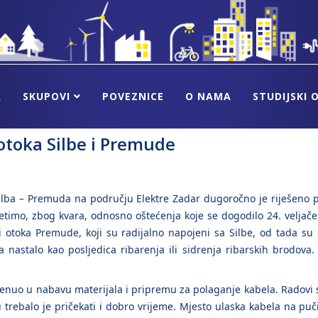
A
SKUPOVI
POVEZNICE
O NAMA
STUDIJSKI 
otoka Silbe i Premude
lba – Premuda na području Elektre Zadar dugoročno je riješeno p
imo, zbog kvara, odnosno oštećenja koje se dogodilo 24. veljače n
i otoka Premude, koji su radijalno napojeni sa Silbe, od tada su
a nastalo kao posljedica ribarenja ili sidrenja ribarskih brodova. 
renuo u nabavu materijala i pripremu za polaganje kabela. Radovi su
 trebalo je pričekati i dobro vrijeme. Mjesto ulaska kabela na p