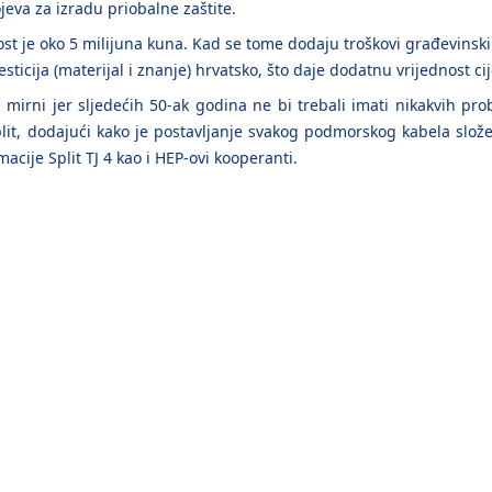
jeva za izradu priobalne zaštite.
ost je oko 5 milijuna kuna. Kad se tome dodaju troškovi građevinskih
esticija (materijal i znanje) hrvatsko, što daje dodatnu vrijednost ci
irni jer sljedećih 50-ak godina ne bi trebali imati nikakvih prob
plit, dodajući kako je postavljanje svakog podmorskog kabela slo
acije Split TJ 4 kao i HEP-ovi kooperanti.