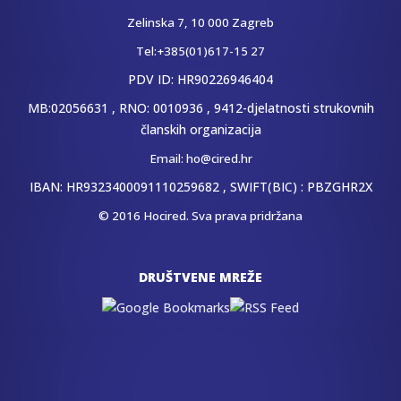
Zelinska 7, 10 000 Zagreb
Tel:+385(01)617-15 27
PDV ID: HR90226946404
MB:02056631 , RNO: 0010936 , 9412-djelatnosti strukovnih
članskih organizacija
Email:
ho@cired.hr
IBAN: HR9323400091110259682 , SWIFT(BIC) : PBZGHR2X
© 2016 Hocired. Sva prava pridržana
DRUŠTVENE MREŽE