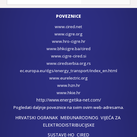
POVEZNICE
www.cired.net
www.cigre.org
www.hro-cigre.hr
www.bhkcigre.ba/cired
www.cigre-cired.si
www.ciredserbia.org.rs
ec.europa.eu/dgs/energy_transport/index_en.html
www.eurelectric.org
www.hzn.hr
www.hkie.hr
http://www.energetika-net.com/
Pogledati daljnje poveznice na svim ovim web-adresama.
HRVATSKI OGRANAK MEĐUNARODNOG VIJEĆA ZA
ELEKTRODISTRIBUCIJSKE
SUSTAVE-HO CIRED