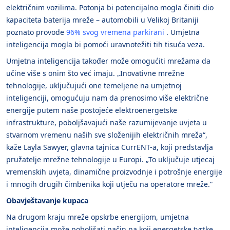
električnim vozilima. Potonja bi potencijalno mogla činiti dio
kapaciteta baterija mreže – automobili u Velikoj Britaniji
poznato provode
96% svog vremena parkirani
. Umjetna
inteligencija mogla bi pomoći uravnotežiti tih tisuća veza.
Umjetna inteligencija također može omogućiti mrežama da
učine više s onim što već imaju. „Inovativne mrežne
tehnologije, uključujući one temeljene na umjetnoj
inteligenciji, omogućuju nam da prenosimo više električne
energije putem naše postojeće elektroenergetske
infrastrukture, poboljšavajući naše razumijevanje uvjeta u
stvarnom vremenu naših sve složenijih električnih mreža“,
kaže Layla Sawyer, glavna tajnica CurrENT-a, koji predstavlja
pružatelje mrežne tehnologije u Europi. „To uključuje utjecaj
vremenskih uvjeta, dinamične proizvodnje i potrošnje energije
i mnogih drugih čimbenika koji utječu na operatore mreže.“
Obavještavanje kupaca
Na drugom kraju mreže opskrbe energijom, umjetna
inteligencija može poboljšati način na koji energetske tvrtke