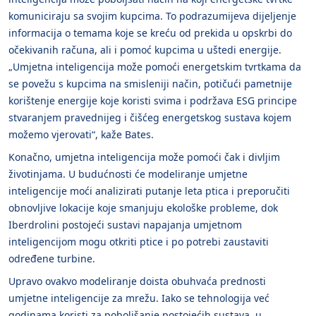
komuniciraju sa svojim kupcima. To podrazumijeva dijeljenje
informacija o temama koje se kreću od prekida u opskrbi do
očekivanih računa, ali i pomoć kupcima u uštedi energije.
„Umjetna inteligencija može pomoći energetskim tvrtkama da
se povežu s kupcima na smisleniji način, potičući pametnije
korištenje energije koje koristi svima i podržava ESG principe
stvaranjem pravednijeg i čišćeg energetskog sustava kojem
možemo vjerovati“, kaže Bates.
Konačno, umjetna inteligencija može pomoći čak i divljim
životinjama. U budućnosti će modeliranje umjetne
inteligencije moći analizirati putanje leta ptica i preporučiti
obnovljive lokacije koje smanjuju ekološke probleme, dok
Iberdrolini postojeći sustavi napajanja umjetnom
inteligencijom mogu otkriti ptice i po potrebi zaustaviti
određene turbine.
Upravo ovakvo modeliranje doista obuhvaća prednosti
umjetne inteligencije za mrežu. Iako se tehnologija već
godinama koristi za poboljšanje postojećih sustava, u