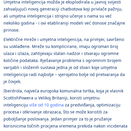
Umjetna inteligencija možda je eksplodirala u javnoj svijesti
zahvaljujući novoj generaciji chatbotova koji privlače pažnju,
ali umjetna inteligencija i strojno učenje s nama su već
nekoliko godina - i ovi etabliraniji modeli već donose značajne
prinose.
Električne mreže i umjetna inteligencija, na primjer, savršeno
su usklađene. Mreže su komplicirane, imaju ogroman broj
ulaza i izlaza, zahtijevaju stalan nadzor i stvaraju ogromne
količine podataka. Rješavanje problema s ogromnim brojem
varijabli i složenih sustava jedna je od stvari koje umjetna
inteligencija radi najbolje – vjerojatno bolje od pretvaranja da
je čovjek.
Iberdrola, najveća europska komunalna tvrtka, koja je vlasnik
ScottishPowera u Velikoj Britaniji, koristi umjetnu
inteligenciju
više od 10 godina
za predviđanja, optimizaciju
procesa i otkrivanje obrazaca, što se može koristiti za
poboljšanje poslovanja. Jedan primjer za to je pružanje
korisnicima točnih procjena vremena prekida nakon incidenata