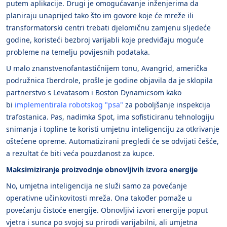
putem aplikacije. Drugi je omogućavanje inženjerima da
planiraju unaprijed tako što im govore koje će mreže ili
transformatorski centri trebati djelomičnu zamjenu sljedeće
godine, koristeći bezbroj varijabli koje predviđaju moguće
probleme na temelju povijesnih podataka.
U malo znanstvenofantastičnijem tonu, Avangrid, američka
podružnica Iberdrole, prošle je godine objavila da je sklopila
partnerstvo s Levatasom i Boston Dynamicsom kako
bi
implementirala robotskog "psa"
za poboljšanje inspekcija
trafostanica. Pas, nadimka Spot, ima sofisticiranu tehnologiju
snimanja i topline te koristi umjetnu inteligenciju za otkrivanje
oštećene opreme. Automatizirani pregledi će se odvijati češće,
a rezultat će biti veća pouzdanost za kupce.
Maksimiziranje proizvodnje obnovljivih izvora energije
No, umjetna inteligencija ne služi samo za povećanje
operativne učinkovitosti mreža. Ona također pomaže u
povećanju čistoće energije. Obnovljivi izvori energije poput
vjetra i sunca po svojoj su prirodi varijabilni, ali umjetna