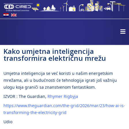
Kako umjetna inteligencija
transformira električnu mrežu
Umjetna inteligencija se već koristi u našim energetskim
mrežama, ali u budućnosti će tehnologija igrati još važniju
ulogu koja graniči sa znanstvenom fantastikom.
IZVOR : The Guardian,
Rhymer Rigbyja
https://www.theguardian.com/the-grid/2026/mar/23/how-ai-is-
transforming-the-electricity-grid
Udio