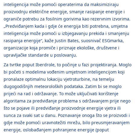
inteligencija može pomoći operaterima da maksimiziraju
proizvodnju električne energije, smanje rasipanje energije i
ograniče potrebu za fosilnim gorivima kao rezervnim izvorima.
„Predviđanjem kada i gdje će energija biti potrebna, umjetna
inteligencija može pomoći u izbjegavanju prekida i smanjenju
rasipanja energije“, kaže Justin Bates, suosnivač ESGmarka,
organizacije koja promiče i priznaje ekološke, društvene i
upravljačke standarde u poslovanju.
Za tvrtke poput Iberdrole, to počinje u fazi projektiranja. Moglo
bi početi s modelima vođenim umjetnom inteligencijom koji
pronalaze optimalnu lokaciju vjetroturbine, na temelju
dugogodišnjih meteoroloških podataka. Zatim bi se moglo
prijeći na rad i održavanje. To može uključivati ​​korištenje
algoritama za predviđanje problema s održavanjem prije nego
što se pojave ili predviđanje proizvodnje energije vjetra ili
sunca za svaki sat u danu. Poznavanje onoga što se proizvodi i
gdje može pomoći uravnotežiti mrežu, bilo preusmjeravanjem
energije, oslobađanjem pohranjene energije (poput