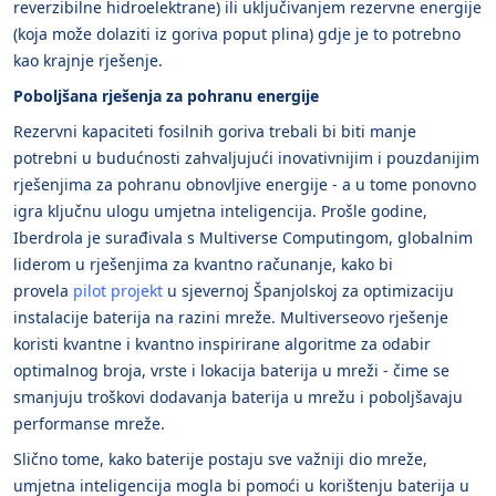
reverzibilne hidroelektrane) ili uključivanjem rezervne energije
(koja može dolaziti iz goriva poput plina) gdje je to potrebno
kao krajnje rješenje.
Poboljšana rješenja za pohranu energije
Rezervni kapaciteti fosilnih goriva trebali bi biti manje
potrebni u budućnosti zahvaljujući inovativnijim i pouzdanijim
rješenjima za pohranu obnovljive energije - a u tome ponovno
igra ključnu ulogu umjetna inteligencija. Prošle godine,
Iberdrola je surađivala s Multiverse Computingom, globalnim
liderom u rješenjima za kvantno računanje, kako bi
provela
pilot projekt
u sjevernoj Španjolskoj za optimizaciju
instalacije baterija na razini mreže. Multiverseovo rješenje
koristi kvantne i kvantno inspirirane algoritme za odabir
optimalnog broja, vrste i lokacija baterija u mreži - čime se
smanjuju troškovi dodavanja baterija u mrežu i poboljšavaju
performanse mreže.
Slično tome, kako baterije postaju sve važniji dio mreže,
umjetna inteligencija mogla bi pomoći u korištenju baterija u