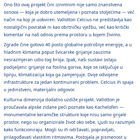
Ono što ovaj projekt čini iznimnim nije samo znanstvena
osnova — koja je dobro utemeljena i poznata stoljećima — već
način na koji je uokviren. Vallotton Celcius ne predstavlja kao
nostalgični povratak ni kao obrtničku vježbu, već kao kritički
komentar na naš odnos prema prostoru u kojem živimo.
Zgrade čine gotovo 40 posto globalne potrošnje energije, a u
hladnim klimama poput švicarske grijanje zauzima
nesrazmjeran udio tog broja. Ipak, naši sustavi ostaju
podijeljeni: grijanje na fosilna goriva, koje se isključuje u
lipnju, klimatizacija koja ga zamjenjuje. Dvije odvojene
infrastrukture za jedan kontinuirani problem. Celcius ih spaja
u jedinstveni, materijalni odgovor.
Kulturna dimenzija dodatno uzdiže projekt. Vallotton je
proučavala alpske zidane peći poznate kao Kachelofen —
monumentalne keramičke strukture koje nisu samo grijale
prostor, nego su organizirale život oko sebe. Ljudi su razumjeli
kako funkcioniraju. Mogli su ih održavati, popravljati,
prilagođavati vlastitim ritmovima. Postojala je pismenost u