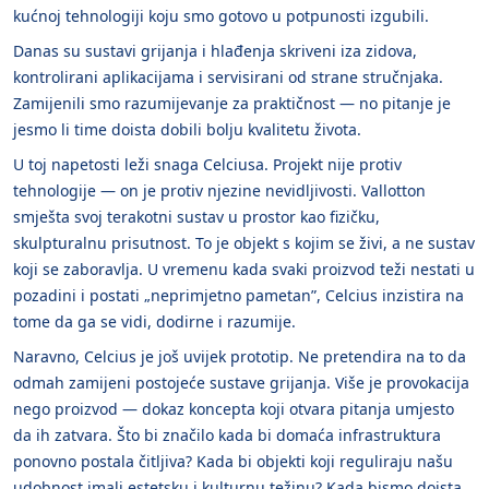
kućnoj tehnologiji koju smo gotovo u potpunosti izgubili.
Danas su sustavi grijanja i hlađenja skriveni iza zidova,
kontrolirani aplikacijama i servisirani od strane stručnjaka.
Zamijenili smo razumijevanje za praktičnost — no pitanje je
jesmo li time doista dobili bolju kvalitetu života.
U toj napetosti leži snaga Celciusa. Projekt nije protiv
tehnologije — on je protiv njezine nevidljivosti. Vallotton
smješta svoj terakotni sustav u prostor kao fizičku,
skulpturalnu prisutnost. To je objekt s kojim se živi, a ne sustav
koji se zaboravlja. U vremenu kada svaki proizvod teži nestati u
pozadini i postati „neprimjetno pametan”, Celcius inzistira na
tome da ga se vidi, dodirne i razumije.
Naravno, Celcius je još uvijek prototip. Ne pretendira na to da
odmah zamijeni postojeće sustave grijanja. Više je provokacija
nego proizvod — dokaz koncepta koji otvara pitanja umjesto
da ih zatvara. Što bi značilo kada bi domaća infrastruktura
ponovno postala čitljiva? Kada bi objekti koji reguliraju našu
udobnost imali estetsku i kulturnu težinu? Kada bismo doista