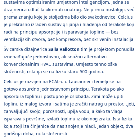
sustavima optimiziranim umjetnom inteligencijom, jedna se
dizajnerica odlučila okrenuti unatrag. Ne prema nostalgiji, već
prema znanju koje je stoljećima bilo dio svakodnevice. Celcius
je prekrasno izrađen sustav grijanja i hlađenja od terakote koji
radi na principu apsorpcije i isparavanja topline — bez
ventilacijskih otvora, bez kompresora, bez skrivenih instalacija.
Švicarska dizajnerica
Salla Vallotton
tim je projektom ponudila
iznenađujuće jednostavnu, ali snažnu alternativu
konvencionalnim HVAC sustavima. Umjesto tehnološke
složenosti, oslanja se na fiziku staru 500 godina.
Celcius je razvijen na ECAL-u u Lausannei i temelji se na
gotovo apsurdno jednostavnom principu. Terakota polako
apsorbira toplinu i postupno je oslobađa. Zimi može upiti
toplinu iz malog izvora i satima je zračiti natrag u prostor. Ljeti,
zahvaljujući svojoj poroznosti, upija vodu, a kako ta vlaga
isparava s površine, izvlači toplinu iz okolnog zraka. Ista fizika
koja stoji iza činjenice da nas znojenje hladi. Jedan objekt, dva
godišnja doba, nula složenosti.