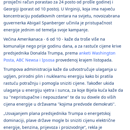
prosječni račun porastao za 24 posto od prošle godine) i
Georgiji (porast od 10 posto). U Virginiji, koja ima najveću
koncentraciju podatkovnih centara na svijetu, novoizabrana
guvernerka Abigail Spanberger učinila je pristupačnost
energije jednim od temelja svoje kampanje.
Većina Amerikanaca - 6 od 10 - kaže da troše više na
komunalije nego prije godinu dana, a za rastuće cijene krive
predsjednika Donalda Trumpa, prema
anketi Washington
Posta, ABC Newsa i Ipsosa
provedenoj krajem listopada.
Trumpova administracija kaže da udvostručuje ulaganja u
ugljen, prirodni plin i nuklearnu energiju kako bi pratila
rastuću potražnju i pomogla sniziti cijene. Također ukida
ulaganja u energiju vjetra i sunca, za koje Bijela kuća kaže da
su "nepristupačne i nepouzdane" te da su dovele do viših
cijena energije u državama "kojima predvode demokrati".
„Usvajanjem plana predsjednika Trumpa o energetskoj
dominaciji, plave države mogle bi sniziti cijenu električne
energije, benzina, prijevoza i proizvodnje“, rekla je