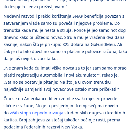
ili dospjela. Jedva preživljavam.“
Nedavni razvod i prekid korištenja SNAP beneficija povezan s
zatvaranjem vlade samo su povećali njegove probleme. Do
trenutka kada mu je nestala struja, Ponce je jeo samo hot dog
dnevno kako bi uštedio novac. Struja mu je vraćena dva dana
kasnije, nakon što je prikupio 825 dolara na GoFundMeu. Ali
čak je i to bilo dovoljno samo za plaćanje polovice računa, tako
da je još uvijek u zaostatku.
„Ne znam kada ću imati viška novca za to jer sam samo morao
platiti registraciju automobila i novi akumulator“, rekao je.
„Stalno se postavlja pitanje: Na što je u ovom trenutku
najvažnije usmjeriti svoj novac? Sve ostalo mora pričekati.“
Čini se da Amerikanci diljem zemlje svaki mjesec provode
slične izračune, što je u posljednjim tromjesečjima dovelo
do
viših stopa nepodmirivanja
studentskih dugova i kreditnih
kartica. Broj zahtjeva za stečaj također počinje rasti, prema
podacima Federalnih rezervi New Yorka.