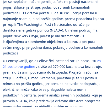
jer se neplaćeni računi gomilaju. Iako ne postoji nacionalni
popis isključenja struje, podaci odabranih komunalnih
poduzeća u 11 država pokazuju da su isključenja porasla u
najmanje osam njih od prošle godine, prema podacima koje su
prikupili The Washington Post i Nacionalno udruženje
direktora energetske pomoći (NEADA). U nekim područjima,
poput New York Cityja, porast je bio dramatičan - s
isključenjima u stambenim objektima u kolovozu pet puta
većim nego prije godinu dana, pokazuju podnesci komunalnih
poduzeća.
U Pennsylvaniji, gdje Pellew živi, ​​nestanci struje porasli su
za
21 posto ove godine
, s više od 270.000 kućanstava bez struje,
prema državnim podacima do listopada. Prosječni račun za
struju u državi, u međuvremenu, porastao je za 13 posto u
odnosu na prošlu godinu, jer komunalne tvrtke nadograđuju
električne mreže kako bi se prilagodile naletu novih
podatkovnih centara, prema analizi saveznih podataka koju je
provela NEADA, koja predstavlja državne direktore programa
energetske pomoći za obitelji s niskim primanjima.