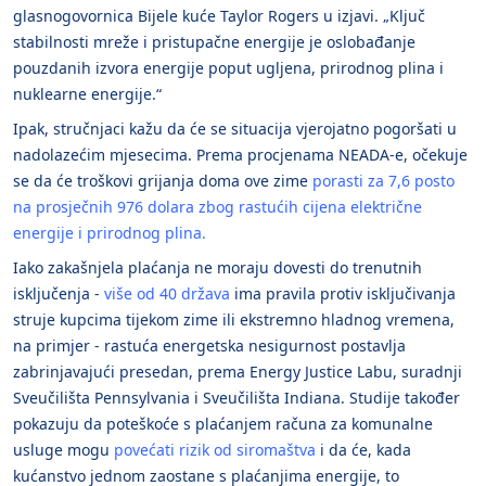
glasnogovornica Bijele kuće Taylor Rogers u izjavi. „Ključ
stabilnosti mreže i pristupačne energije je oslobađanje
pouzdanih izvora energije poput ugljena, prirodnog plina i
nuklearne energije.“
Ipak, stručnjaci kažu da će se situacija vjerojatno pogoršati u
nadolazećim mjesecima. Prema procjenama NEADA-e, očekuje
se da će troškovi grijanja doma ove zime
porasti za 7,6 posto
na prosječnih 976 dolara zbog rastućih cijena električne
energije i prirodnog plina.
Iako zakašnjela plaćanja ne moraju dovesti do trenutnih
isključenja -
više od 40 država
ima pravila protiv isključivanja
struje kupcima tijekom zime ili ekstremno hladnog vremena,
na primjer - rastuća energetska nesigurnost postavlja
zabrinjavajući presedan, prema Energy Justice Labu, suradnji
Sveučilišta Pennsylvania i Sveučilišta Indiana. Studije također
pokazuju da poteškoće s plaćanjem računa za komunalne
usluge mogu
povećati rizik od siromaštva
i da će, kada
kućanstvo jednom zaostane s plaćanjima energije, to