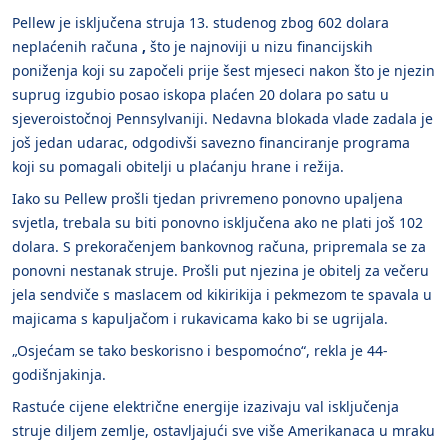
Pellew je isključena struja 13. studenog zbog 602 dolara
neplaćenih računa
,
što je najnoviji u nizu financijskih
poniženja koji su započeli prije šest mjeseci nakon što je njezin
suprug izgubio posao iskopa plaćen 20 dolara po satu u
sjeveroistočnoj Pennsylvaniji. Nedavna blokada vlade zadala je
još jedan udarac, odgodivši savezno financiranje programa
koji su pomagali obitelji u plaćanju hrane i režija.
Iako su Pellew prošli tjedan privremeno ponovno upaljena
svjetla, trebala su biti ponovno isključena ako ne plati još 102
dolara. S prekoračenjem bankovnog računa, pripremala se za
ponovni nestanak struje. Prošli put njezina je obitelj za večeru
jela sendviče s maslacem od kikirikija i pekmezom te spavala u
majicama s kapuljačom i rukavicama kako bi se ugrijala.
„Osjećam se tako beskorisno i bespomoćno“, rekla je 44-
godišnjakinja.
Rastuće cijene električne energije izazivaju val isključenja
struje diljem zemlje, ostavljajući sve više Amerikanaca u mraku