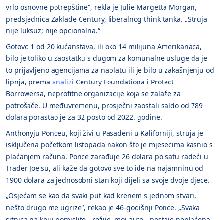
vrlo osnovne potrepštine“, rekla je Julie Margetta Morgan,
predsjednica Zaklade Century, liberalnog think tanka. „Struja
nije luksuz; nije opcionalna.“
Gotovo 1 od 20 kućanstava, ili oko 14 milijuna Amerikanaca,
bilo je toliko u zaostatku s dugom za komunalne usluge da je
to prijavljeno agencijama za naplatu ili je bilo u zakašnjenju od
lipnja, prema
analizi
Century Foundationa i Protect
Borrowersa, neprofitne organizacije koja se zalaže za
potrošače. U međuvremenu, prosječni zaostali saldo od 789
dolara porastao je za 32 posto od 2022. godine.
Anthonyju Ponceu, koji živi u Pasadeni u Kaliforniji, struja je
isključena početkom listopada nakon što je mjesecima kasnio s
plaćanjem računa. Ponce zarađuje 26 dolara po satu radeći u
Trader Joe'su, ali kaže da gotovo sve to ide na najamninu od
1900 dolara za jednosobni stan koji dijeli sa svoje dvoje djece.
„Osjećam se kao da svaki put kad krenem s jednom stvari,
nešto drugo me ugrize“, rekao je 46-godišnji Ponce. „Svaka
sitnica na koju pomislite - režije, moj auto - postaje neplaćena