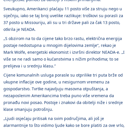
Sveukupno, Amerikanci plaćaju 11 posto više za struju nego u
siječnju, iako se taj broj uvelike razlikuje: troškovi su porasli za
37 posto u Missouriju, ali su u tri države pali za čak 13 posto,
otkrila je NEADA.
„S obzirom na to da cijene tako brzo rastu, električna energija
postaje nedostupna u mnogim dijelovima zemlje“, rekao je
Mark Wolfe, energetski ekonomist i izvršni direktor NEADA-e. „I
više se ne radi samo o kućanstvima s nižim prihodima; to se
prelijeva i u srednju klasu.“
Cijene komunalnih usluga porasle su otprilike tri puta brže od
ukupne inflacije ove godine, u nesigurnom vremenu za
gospodarstvo. Tvrtke najavljuju masovna otpuštanja, a
nezaposlenim Amerikancima treba puno više vremena da
pronađu novi posao. Postoje i znakovi da obitelji niže i srednje
klase smanjuju potrošnju.
„Ljudi osjećaju pritisak na svim područjima, ali još je
alarmantnije to što vidimo ljude kako se bore platiti za ove vrlo,