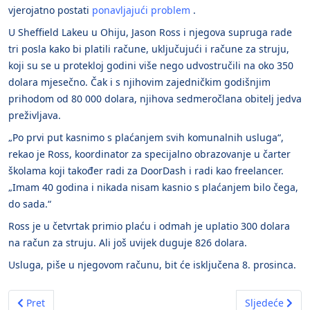
vjerojatno postati
ponavljajući problem
.
U Sheffield Lakeu u Ohiju, Jason Ross i njegova supruga rade
tri posla kako bi platili račune, uključujući i račune za struju,
koji su se u protekloj godini više nego udvostručili na oko 350
dolara mjesečno. Čak i s njihovim zajedničkim godišnjim
prihodom od 80 000 dolara, njihova sedmeročlana obitelj jedva
preživljava.
„Po prvi put kasnimo s plaćanjem svih komunalnih usluga“,
rekao je Ross, koordinator za specijalno obrazovanje u čarter
školama koji također radi za DoorDash i radi kao freelancer.
„Imam 40 godina i nikada nisam kasnio s plaćanjem bilo čega,
do sada.“
Ross je u četvrtak primio plaću i odmah je uplatio 300 dolara
na račun za struju. Ali još uvijek duguje 826 dolara.
Usluga, piše u njegovom računu, bit će isključena 8. prosinca.
Prethodni članak: Elektroprijenos BiH realizirao samo 10 posto
Sljedeći člana
Pret
Sljedeće