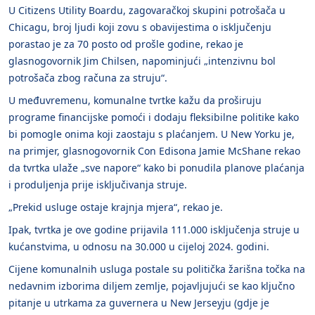
U Citizens Utility Boardu, zagovaračkoj skupini potrošača u
Chicagu, broj ljudi koji zovu s obavijestima o isključenju
porastao je za 70 posto od prošle godine, rekao je
glasnogovornik Jim Chilsen, napominjući „intenzivnu bol
potrošača zbog računa za struju“.
U međuvremenu, komunalne tvrtke kažu da proširuju
programe financijske pomoći i dodaju fleksibilne politike kako
bi pomogle onima koji zaostaju s plaćanjem. U New Yorku je,
na primjer, glasnogovornik Con Edisona Jamie McShane rekao
da tvrtka ulaže „sve napore“ kako bi ponudila planove plaćanja
i produljenja prije isključivanja struje.
„Prekid usluge ostaje krajnja mjera“, rekao je.
Ipak, tvrtka je ove godine prijavila 111.000 isključenja struje u
kućanstvima, u odnosu na 30.000 u cijeloj 2024. godini.
Cijene komunalnih usluga postale su politička žarišna točka na
nedavnim izborima diljem zemlje, pojavljujući se kao ključno
pitanje u utrkama za guvernera u New Jerseyju (gdje je